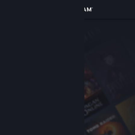
Logg inn
Butikk
Samfunn
Om
Kundestøtte
Bytt språk
Skaff deg Steam-appen på mobil
Vis skrivebordsversjon