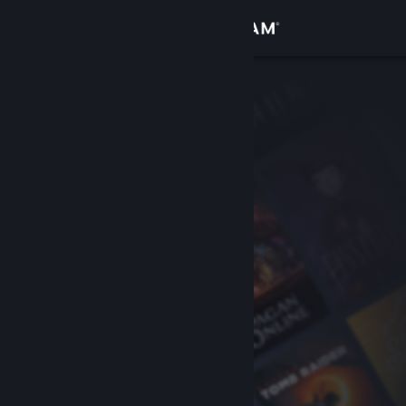
Logg inn
Butikk
Samfunn
Om
Kundestøtte
Bytt språk
Skaff deg Steam-appen på mobil
Vis skrivebordsversjon