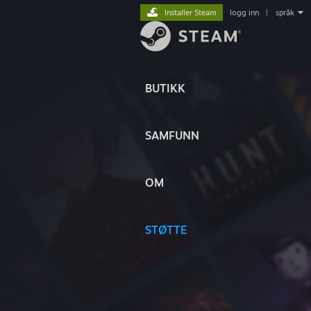
Installer Steam
logg inn
|
språk
BUTIKK
SAMFUNN
OM
STØTTE