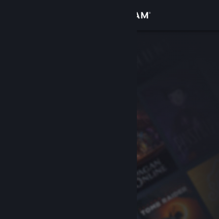
Logg inn
Butikk
Samfunn
Om
Kundestøtte
Bytt språk
Skaff deg Steam-appen på mobil
Vis skrivebordsversjon