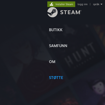
Installer Steam
logg inn
|
språk
BUTIKK
SAMFUNN
OM
STØTTE