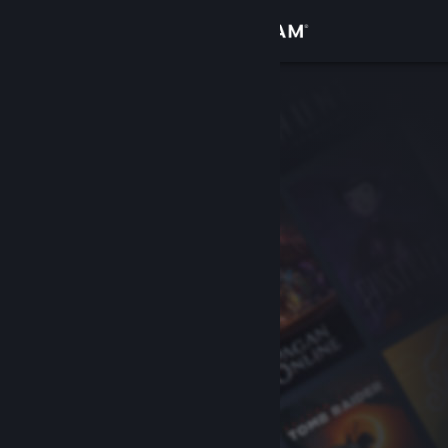
Logg inn
Butikk
Samfunn
Om
Kundestøtte
Bytt språk
Skaff deg Steam-appen på mobil
Vis skrivebordsversjon