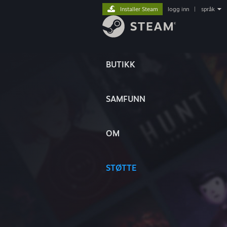
Installer Steam
logg inn
|
språk
BUTIKK
SAMFUNN
OM
STØTTE