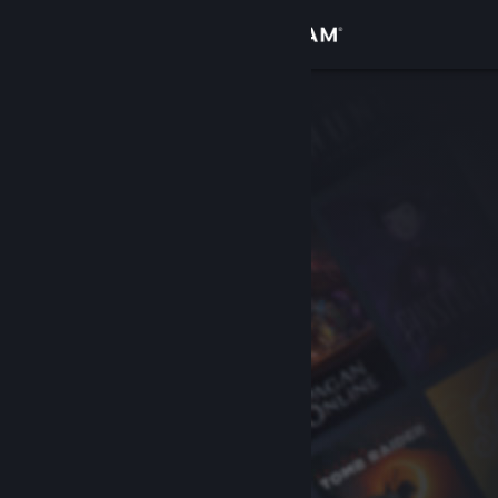
Logg inn
Butikk
Samfunn
Om
Kundestøtte
Bytt språk
Skaff deg Steam-appen på mobil
Vis skrivebordsversjon