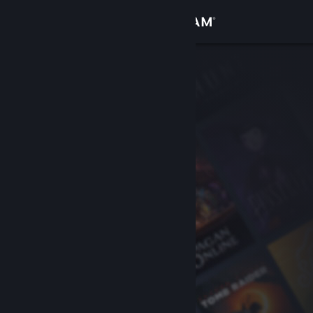
Logg inn
Butikk
Samfunn
Om
Kundestøtte
Bytt språk
Skaff deg Steam-appen på mobil
Vis skrivebordsversjon