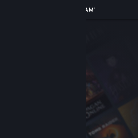
Logg inn
Butikk
Samfunn
Om
Kundestøtte
Bytt språk
Skaff deg Steam-appen på mobil
Vis skrivebordsversjon