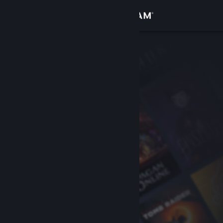
Logg inn
Butikk
Samfunn
Om
Kundestøtte
Bytt språk
Skaff deg Steam-appen på mobil
Vis skrivebordsversjon