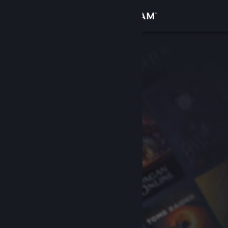
Logg inn
Butikk
Samfunn
Om
Kundestøtte
Bytt språk
Skaff deg Steam-appen på mobil
Vis skrivebordsversjon