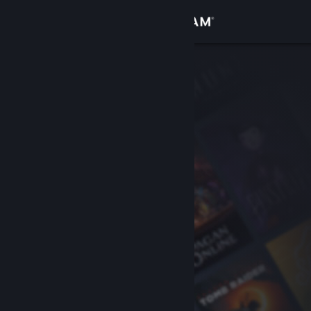
Logg inn
Butikk
Samfunn
Om
Kundestøtte
Bytt språk
Skaff deg Steam-appen på mobil
Vis skrivebordsversjon