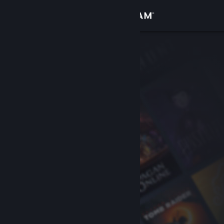
Logg inn
Butikk
Samfunn
Om
Kundestøtte
Bytt språk
Skaff deg Steam-appen på mobil
Vis skrivebordsversjon