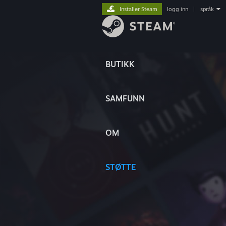
Installer Steam
logg inn
|
språk
BUTIKK
SAMFUNN
OM
STØTTE