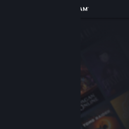
Logg inn
Butikk
Samfunn
Om
Kundestøtte
Bytt språk
Skaff deg Steam-appen på mobil
Vis skrivebordsversjon