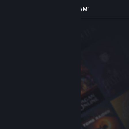
Logg inn
Butikk
Samfunn
Om
Kundestøtte
Bytt språk
Skaff deg Steam-appen på mobil
Vis skrivebordsversjon