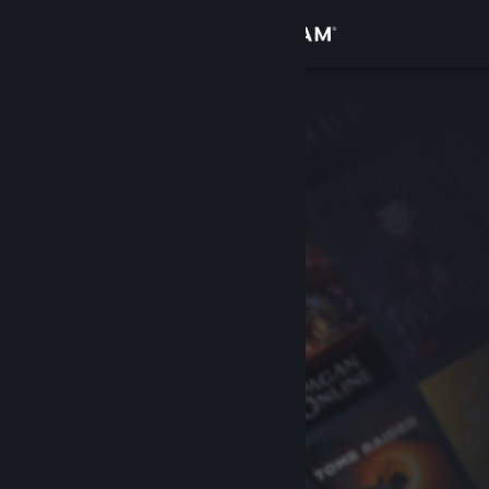
Logg inn
Butikk
Samfunn
Om
Kundestøtte
Bytt språk
Skaff deg Steam-appen på mobil
Vis skrivebordsversjon