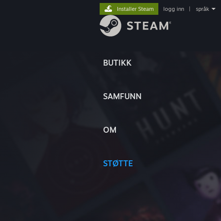
Installer Steam
logg inn
|
språk
BUTIKK
SAMFUNN
OM
STØTTE