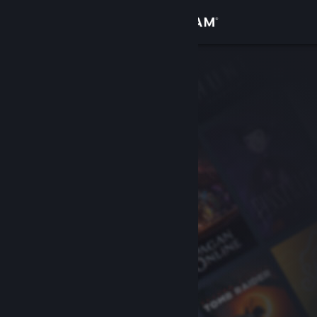
Logg inn
Butikk
Samfunn
Om
Kundestøtte
Bytt språk
Skaff deg Steam-appen på mobil
Vis skrivebordsversjon