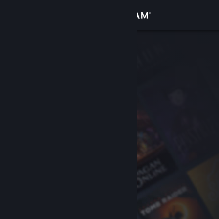
Logg inn
Butikk
Samfunn
Om
Kundestøtte
Bytt språk
Skaff deg Steam-appen på mobil
Vis skrivebordsversjon