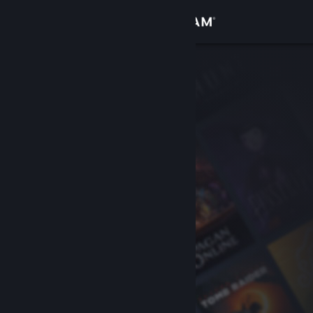
Logg inn
Butikk
Samfunn
Om
Kundestøtte
Bytt språk
Skaff deg Steam-appen på mobil
Vis skrivebordsversjon