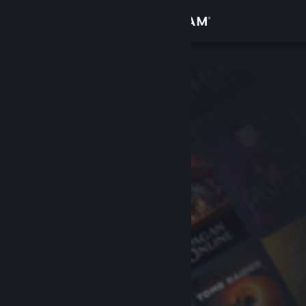
Logg inn
Butikk
Samfunn
Om
Kundestøtte
Bytt språk
Skaff deg Steam-appen på mobil
Vis skrivebordsversjon