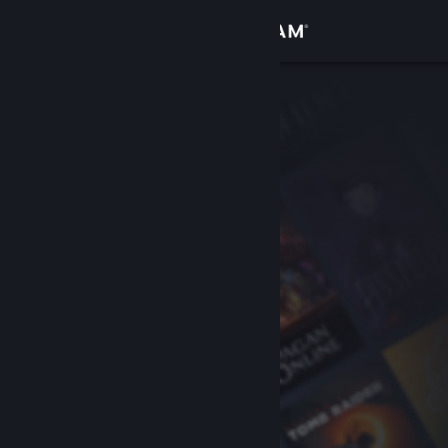
Logg inn
Butikk
Samfunn
Om
Kundestøtte
Bytt språk
Skaff deg Steam-appen på mobil
Vis skrivebordsversjon