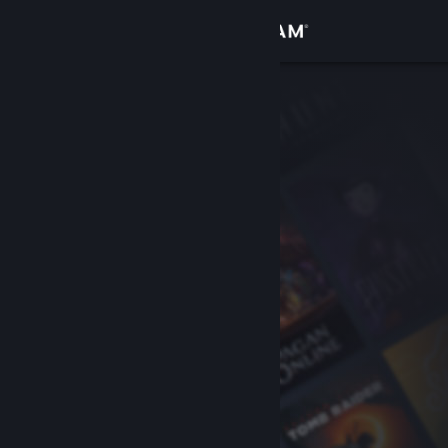
Logg inn
Butikk
Samfunn
Om
Kundestøtte
Bytt språk
Skaff deg Steam-appen på mobil
Vis skrivebordsversjon