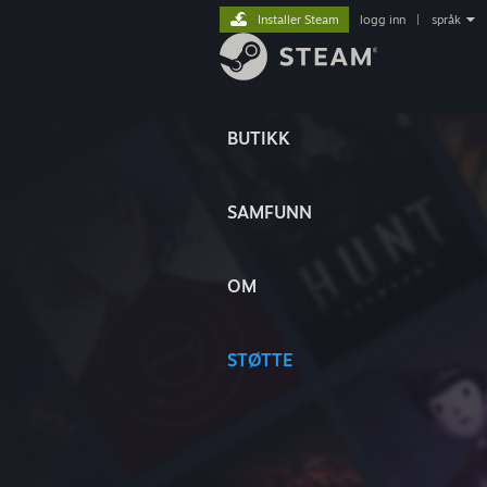
Installer Steam
logg inn
|
språk
BUTIKK
SAMFUNN
OM
STØTTE