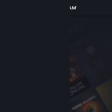
Logg inn
Butikk
Samfunn
Om
Kundestøtte
Bytt språk
Skaff deg Steam-appen på mobil
Vis skrivebordsversjon