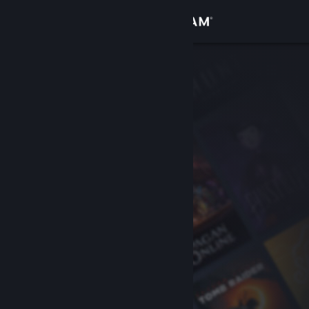
Logg inn
Butikk
Samfunn
Om
Kundestøtte
Bytt språk
Skaff deg Steam-appen på mobil
Vis skrivebordsversjon