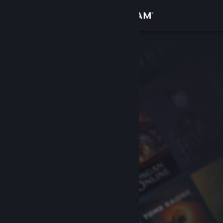
Logg inn
Butikk
Samfunn
Om
Kundestøtte
Bytt språk
Skaff deg Steam-appen på mobil
Vis skrivebordsversjon