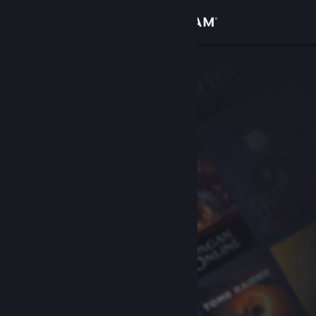
Logg inn
Butikk
Samfunn
Om
Kundestøtte
Bytt språk
Skaff deg Steam-appen på mobil
Vis skrivebordsversjon