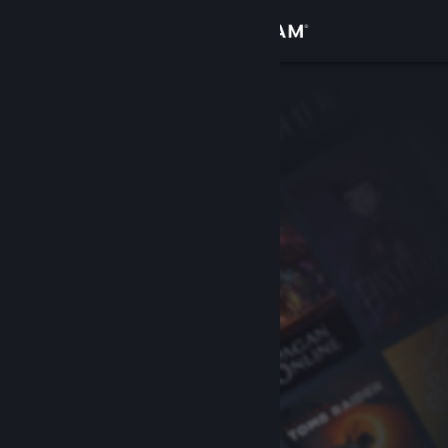
Logg inn
Butikk
Samfunn
Om
Kundestøtte
Bytt språk
Skaff deg Steam-appen på mobil
Vis skrivebordsversjon