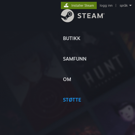
Installer Steam
logg inn
|
språk
BUTIKK
SAMFUNN
OM
STØTTE