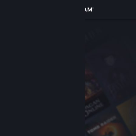
Logg inn
Butikk
Samfunn
Om
Kundestøtte
Bytt språk
Skaff deg Steam-appen på mobil
Vis skrivebordsversjon