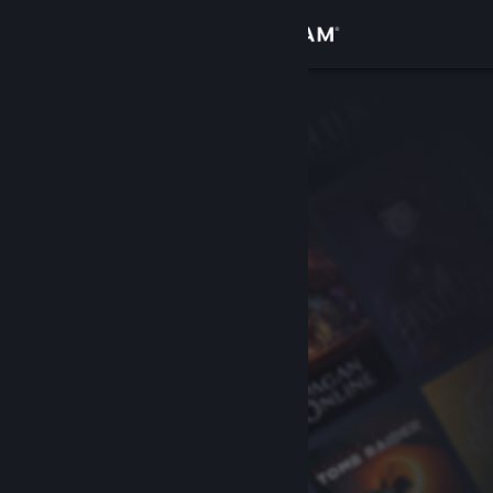
Logg inn
Butikk
Samfunn
Om
Kundestøtte
Bytt språk
Skaff deg Steam-appen på mobil
Vis skrivebordsversjon