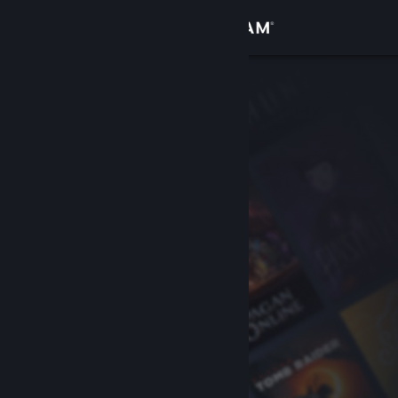
Logg inn
Butikk
Samfunn
Om
Kundestøtte
Bytt språk
Skaff deg Steam-appen på mobil
Vis skrivebordsversjon