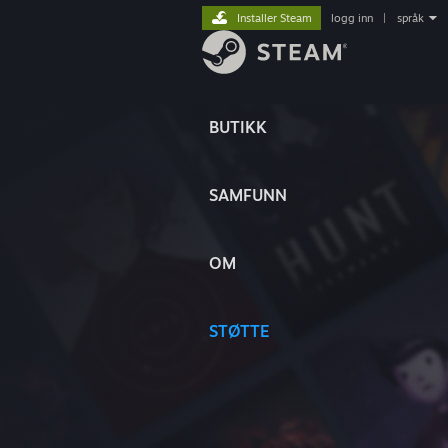
Installer Steam
logg inn
|
språk
BUTIKK
SAMFUNN
OM
STØTTE