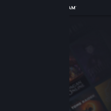
Logg inn
Butikk
Samfunn
Om
Kundestøtte
Bytt språk
Skaff deg Steam-appen på mobil
Vis skrivebordsversjon