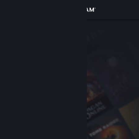
Logg inn
Butikk
Samfunn
Om
Kundestøtte
Bytt språk
Skaff deg Steam-appen på mobil
Vis skrivebordsversjon