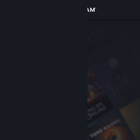
Logg inn
Butikk
Samfunn
Om
Kundestøtte
Bytt språk
Skaff deg Steam-appen på mobil
Vis skrivebordsversjon