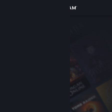
Logg inn
Butikk
Samfunn
Om
Kundestøtte
Bytt språk
Skaff deg Steam-appen på mobil
Vis skrivebordsversjon