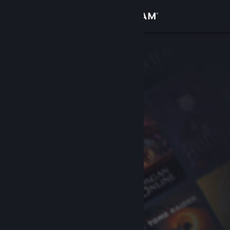
Logg inn
Butikk
Samfunn
Om
Kundestøtte
Bytt språk
Skaff deg Steam-appen på mobil
Vis skrivebordsversjon