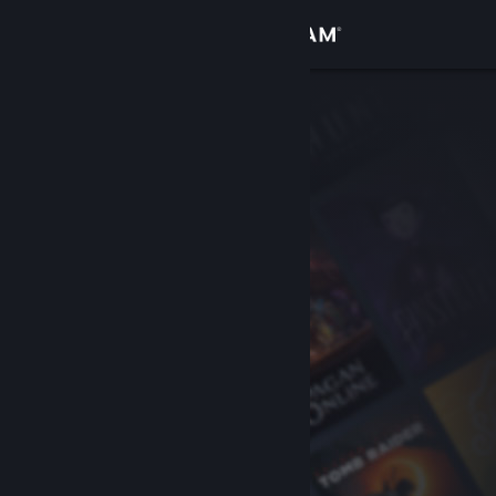
Logg inn
Butikk
Samfunn
Om
Kundestøtte
Bytt språk
Skaff deg Steam-appen på mobil
Vis skrivebordsversjon