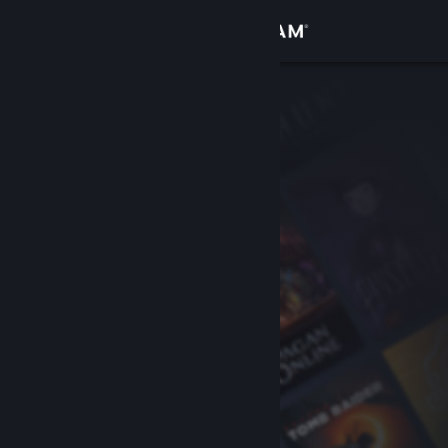
Logg inn
Butikk
Samfunn
Om
Kundestøtte
Bytt språk
Skaff deg Steam-appen på mobil
Vis skrivebordsversjon