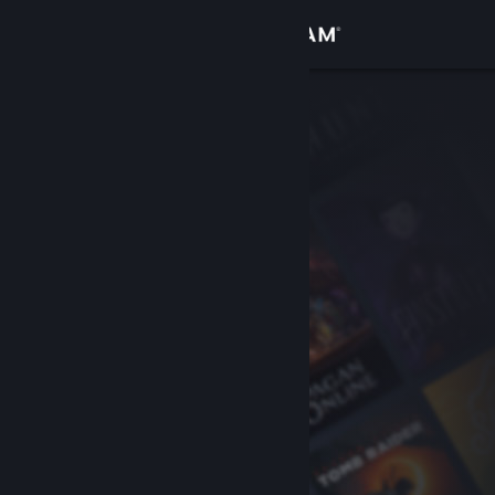
Logg inn
Butikk
Samfunn
Om
Kundestøtte
Bytt språk
Skaff deg Steam-appen på mobil
Vis skrivebordsversjon