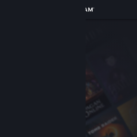
Logg inn
Butikk
Samfunn
Om
Kundestøtte
Bytt språk
Skaff deg Steam-appen på mobil
Vis skrivebordsversjon