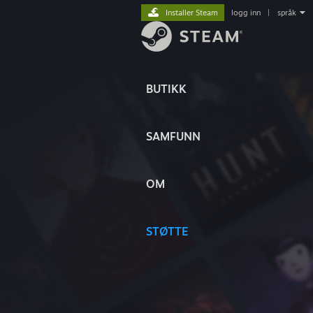
Installer Steam
logg inn
|
språk
BUTIKK
SAMFUNN
OM
STØTTE