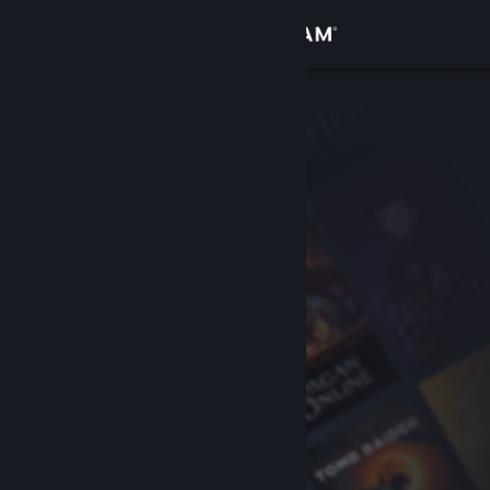
Logg inn
Butikk
Samfunn
Om
Kundestøtte
Bytt språk
Skaff deg Steam-appen på mobil
Vis skrivebordsversjon