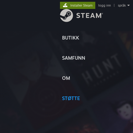
Installer Steam
logg inn
|
språk
BUTIKK
SAMFUNN
OM
STØTTE