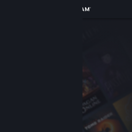
Logg inn
Butikk
Samfunn
Om
Kundestøtte
Bytt språk
Skaff deg Steam-appen på mobil
Vis skrivebordsversjon