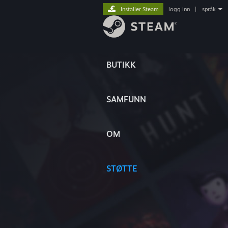
Installer Steam
logg inn
|
språk
BUTIKK
SAMFUNN
OM
STØTTE